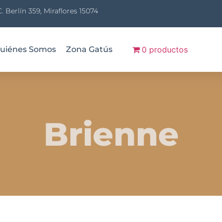
C. Berlín 359, Miraflores 15074
uiénes Somos
Zona Gatús
0 productos
Brienne