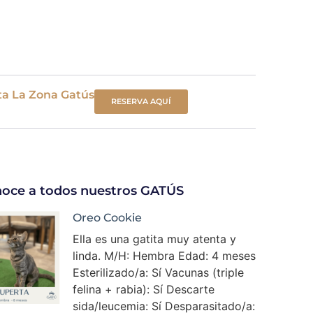
ta La Zona Gatús
RESERVA AQUÍ
oce a todos nuestros GATÚS
Oreo Cookie
Ella es una gatita muy atenta y
linda. M/H: Hembra Edad: 4 meses
Esterilizado/a: Sí Vacunas (triple
felina + rabia): Sí Descarte
sida/leucemia: Sí Desparasitado/a: