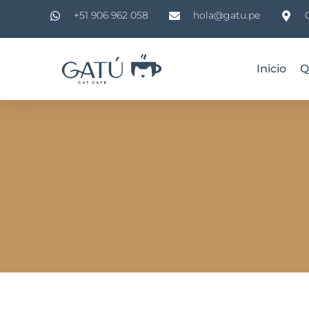
+51 906 962 058
hola@gatu.pe
Inicio
Q