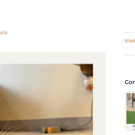
afé
Visi
Con