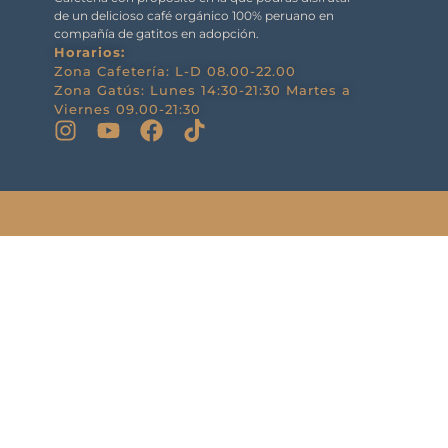
de un delicioso café orgánico 100% peruano en
compañía de gatitos en adopción.
Horarios:
Zona Cafetería: L-D 08.00-22.00
Zona Gatús: Lunes 14:30-21:30 Martes a
Viernes 09.00-21:30