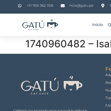
+51 906 962 058
hola@gatu.pe
Inicio
Q
1740960482 – Isab
Fe
Ad
Res
Nue
Tie
FA
Cafetería con propósito en la que podrás disfrutar