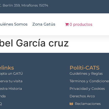
C. Berlín 359, Miraflores 15074
uiénes Somos
Zona Gatús
0 productos
el García cruz
links
Políti-CATS
opta un GATÚ
Guidelines y Reglas
erva tu visita
Términos y Condicione
stra Historia
Privacidad y Cookies
nda
Derechos Arco
Q
Reclamaciones