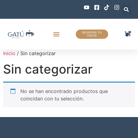
RESERVA TU
VISITA
Quiénes Somos
Zona Gatús
0 productos
Inicio
/ Sin categorizar
Sin categorizar
No se han encontrado productos que
coincidan con tu selección.