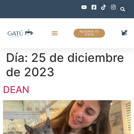
RESERVA TU
VISITA
Quiénes Somos
Zona Gatús
0 productos
Día:
25 de diciembre
de 2023
DEAN