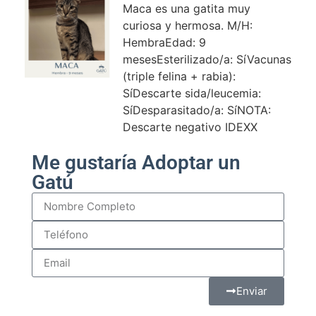
Maca es una gatita muy
curiosa y hermosa. M/H:
HembraEdad: 9
mesesEsterilizado/a: SíVacunas
(triple felina + rabia):
SíDescarte sida/leucemia:
SíDesparasitado/a: SíNOTA:
Descarte negativo IDEXX
Me gustaría Adoptar un
Gatú
Enviar